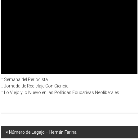
:: Semana del Periodista
:: Jornada de Reciclaje Con Ciencia
:: Lo Viejo y lo Nuevo en las Políticas Educativas Neoliberales
Navegación
Número de Legajo – Hernán Farina