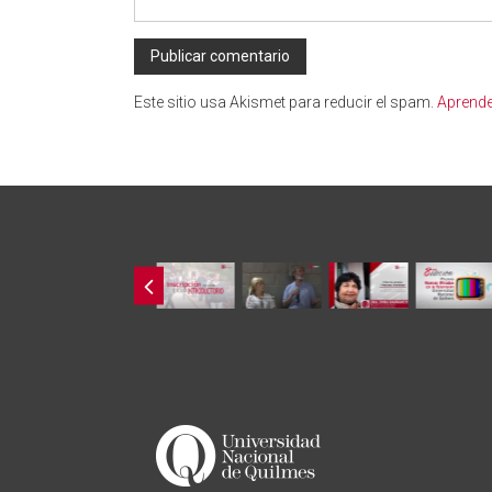
Este sitio usa Akismet para reducir el spam.
Aprende