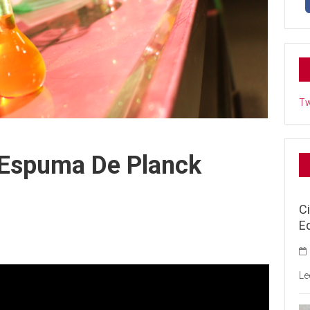
Tw
 Espuma De Planck
C
E
Le