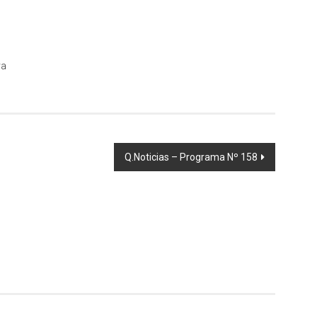
va
Q.Noticias – Programa Nº 158