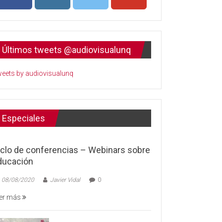
Últimos tweets @audiovisualunq
eets by audiovisualunq
Especiales
iclo de conferencias – Webinars sobre
ducación
08/08/2020
Javier Vidal
0
er más