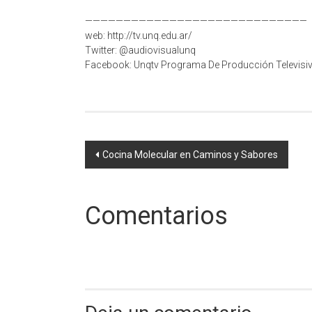
—————————————————————————————
web: http://tv.unq.edu.ar/
Twitter: @audiovisualunq
Facebook: Unqtv Programa De Producción Televisi
Navegación
Cocina Molecular en Caminos y Sabores
de
entradas
Comentarios