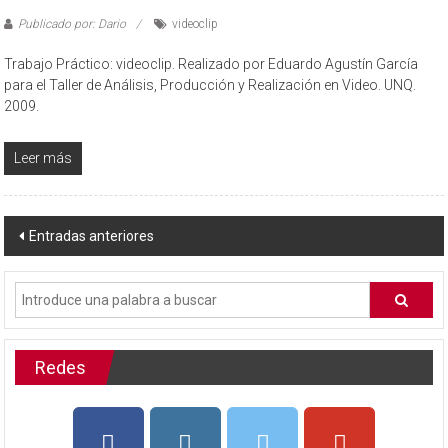
Publicado por: Dario
videoclip
Trabajo Práctico: videoclip. Realizado por Eduardo Agustín García
para el Taller de Análisis, Producción y Realización en Video. UNQ.
2009.
Leer más
Navegación
Entradas anteriores
de
entradas
Redes