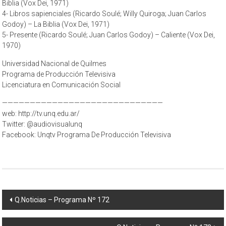
Biblia (Vox Dei, 1971)
4- Libros sapienciales (Ricardo Soulé; Willy Quiroga; Juan Carlos
Godoy) – La Biblia (Vox Dei, 1971)
5- Presente (Ricardo Soulé; Juan Carlos Godoy) – Caliente (Vox Dei,
1970)
Universidad Nacional de Quilmes
Programa de Producción Televisiva
Licenciatura en Comunicación Social
—————————————————————————————
web: http://tv.unq.edu.ar/
Twitter: @audiovisualunq
Facebook: Unqtv Programa De Producción Televisiva
Navegación
Q.Noticias – Programa Nº 172
de