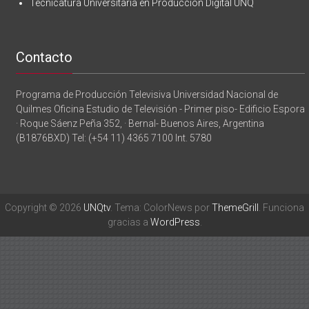
Tecnicatura Universitaria en Producción Digital UNQ
Contacto
Programa de Producción Televisiva Universidad Nacional de
Quilmes Oficina Estudio de Televisión - Primer piso- Edificio Espora
· Roque Sáenz Peña 352, · Bernal- Buenos Aires, Argentina
(B1876BXD) Tel: (+54 11) 4365 7100 Int. 5780
Copyright © 2026
UNQtv
. Tema: ColorNews por
ThemeGrill
. Funciona
gracias a
WordPress
.