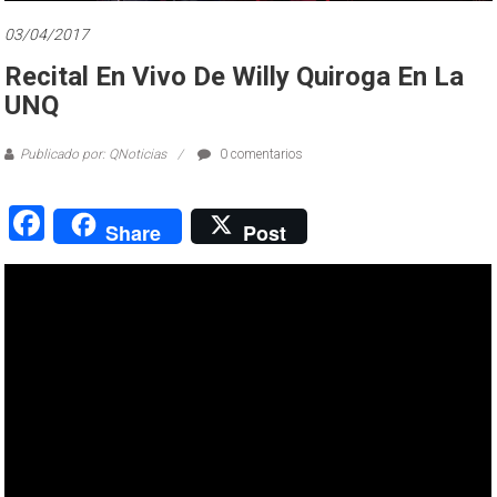
03/04/2017
Recital En Vivo De Willy Quiroga En La
UNQ
Publicado por: QNoticias
0 comentarios
Facebook
Share
Post