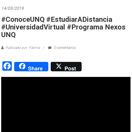
14/03/2019
#ConoceUNQ #EstudiarADistancia
#UniversidadVirtual #Programa Nexos
UNQ
Publicado por: Fátima
0 comentarios
Facebook
Share
Post