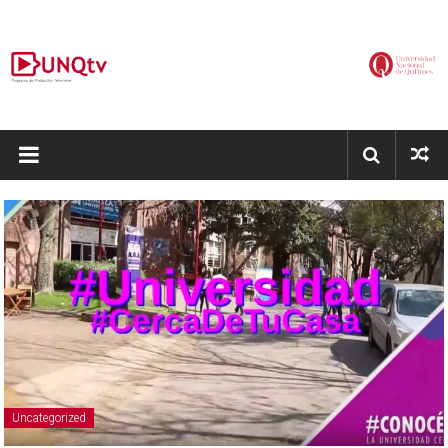
Saltar
al
contenido
UNQtv
Programa
de
Producción
Televisiva
Uncategorized