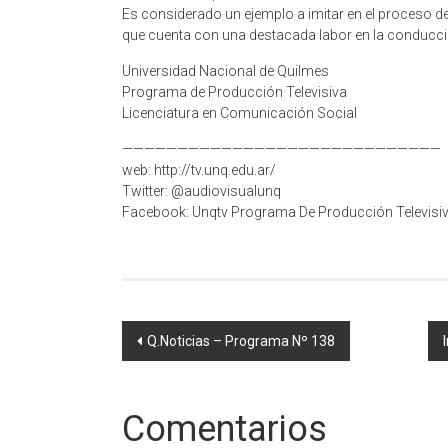
Es considerado un ejemplo a imitar en el proceso de 
que cuenta con una destacada labor en la conducci
Universidad Nacional de Quilmes
Programa de Producción Televisiva
Licenciatura en Comunicación Social
—————————————————————————————
web: http://tv.unq.edu.ar/
Twitter: @audiovisualunq
Facebook: Unqtv Programa De Producción Televisi
Navegación
Q.Noticias – Programa Nº 138
de
entradas
Comentarios