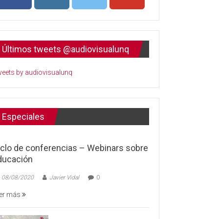
Últimos tweets @audiovisualunq
eets by audiovisualunq
Especiales
iclo de conferencias – Webinars sobre
ducación
08/08/2020
Javier Vidal
0
er más