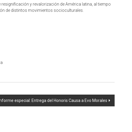
resignificación y revalorización de América latina, al tiempo
ón de distintos movimientos socioculturales.
va
Informe especial: Entrega del Honoris Causa a Evo Morales