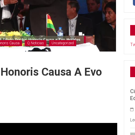
noris Causa
Q.Noticias
Uncategorized
Tw
 Honoris Causa A Evo
C
E
Le